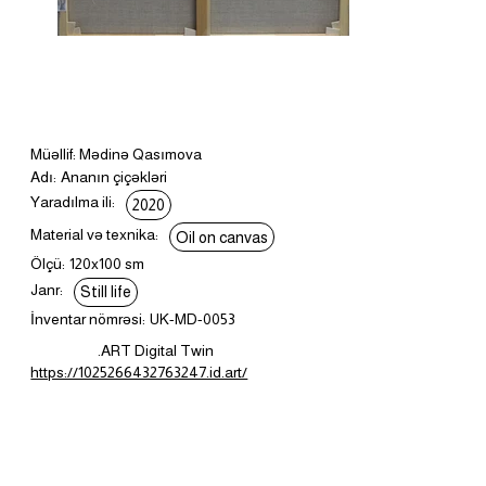
Müəllif: Mədinə Qasımova
Adı:
Ananın çiçəkləri
Yaradılma ili:
2020
Material və texnika:
Oil on canvas
Ölçü:
120x100 sm
Janr:
Still life
İnventar nömrəsi:
UK-MD-0053
.ART Digital Twin
https://1025266432763247.id.art/