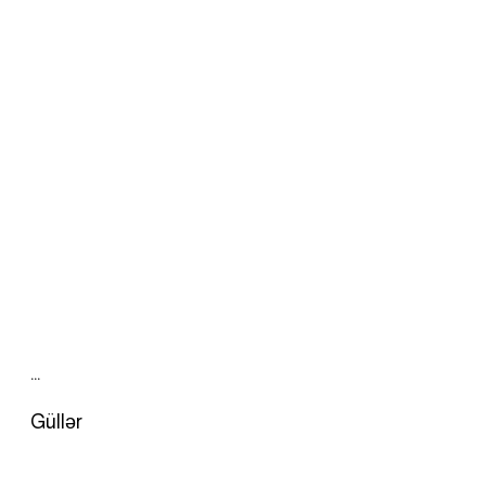
…
Güllər