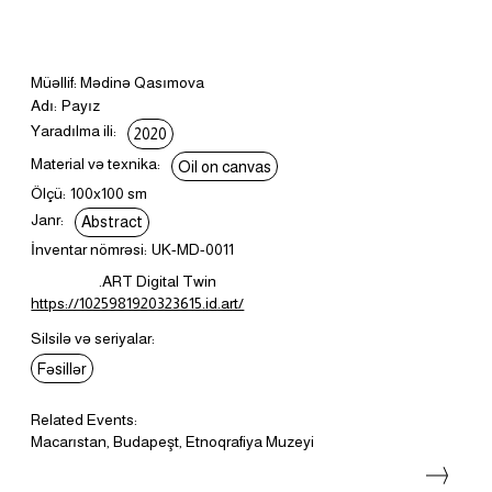
Müəllif: Mədinə Qasımova
Adı:
Payız
Yaradılma ili:
2020
Material və texnika:
Oil on canvas
Ölçü:
100x100 sm
Janr:
Abstract
İnventar nömrəsi:
UK-MD-0011
.ART Digital Twin
https://1025981920323615.id.art/
Silsilə və seriyalar:
Fəsillər
Related Events:
Macarıstan, Budapeşt, Etnoqrafiya Muzeyi