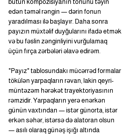
bütün kompozisiyanın tonunu təyin 
edən təməl rəngin — dərin fonun 
yaradılması ilə başlayır. Daha sonra 
payızın müxtəlif duyğularını ifadə etmək 
və bu fəslin zənginliyini vurğulamaq 
üçün fırça zərbələri əlavə edirəm.
"Payız" tablosundakı mücərrəd formalar 
tökülən yarpaqların rəvan, lakin qeyri-
müntəzəm hərəkət trayektoriyasının 
rəmzidir. Yarpaqların yerə enərkən 
günün vaxtından — istər günorta, istər 
erkən səhər, istərsə də alatoran olsun 
— asılı olaraq günəş işığı altında 