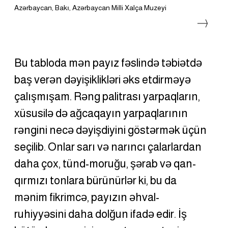
Azərbaycan, Bakı, Azərbaycan Milli Xalça Muzeyi
Bu tabloda mən payız fəslində təbiətdə 
baş verən dəyişiklikləri əks etdirməyə 
çalışmışam. Rəng palitrası yarpaqların, 
xüsusilə də ağcaqayın yarpaqlarının 
rəngini necə dəyişdiyini göstərmək üçün 
seçilib. Onlar sarı və narıncı çalarlardan 
daha çox, tünd-moruğu, şərab və qan-
qırmızı tonlara bürünürlər ki, bu da 
mənim fikrimcə, payızın əhval-
ruhiyyəsini daha dolğun ifadə edir. İş 