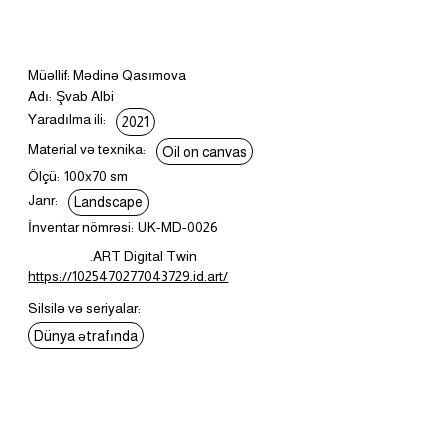
Müəllif: Mədinə Qasımova
Adı:
Şvab Albi
Yaradılma ili:
2021
Material və texnika:
Oil on canvas
Ölçü:
100x70 sm
Janr:
Landscape
İnventar nömrəsi:
UK-MD-0026
.ART Digital Twin
https://1025470277043729.id.art/
Silsilə və seriyalar:
Dünya ətrafında