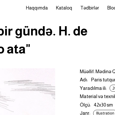
Haqqımda
Kataloq
Tədbirlər
Blo
bir gündə. H. de
o ata"
Müəllif: Mədinə
Adı:
Paris tutqu
Yaradılma ili:
2
Material və texni
Ölçü:
42x30 sm
Janr:
Illustration