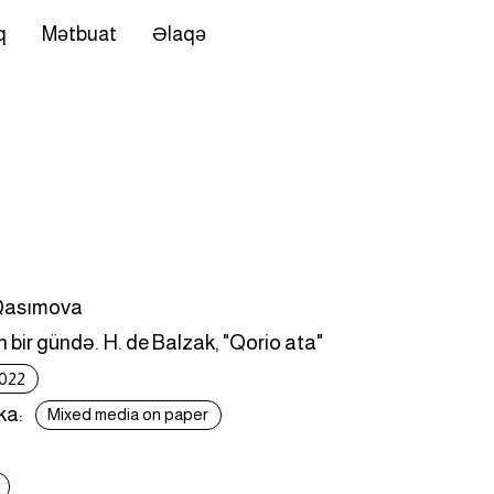
q
Mətbuat
Əlaqə
 Qasımova
n bir gündə. H. de Balzak, "Qorio ata"
022
ka:
Mixed media on paper