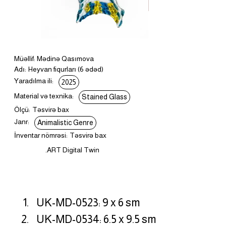
Müəllif: Mədinə Qasımova
Adı:
Heyvan fiqurları (6 ədəd)
Yaradılma ili:
2025
Material və texnika:
Stained Glass
Ölçü:
Təsvirə bax
Janr:
Animalistic Genre
İnventar nömrəsi:
Təsvirə bax
.ART Digital Twin
UK-MD-0523: 9 x 6 sm
UK-MD-0534: 6.5 x 9.5 sm