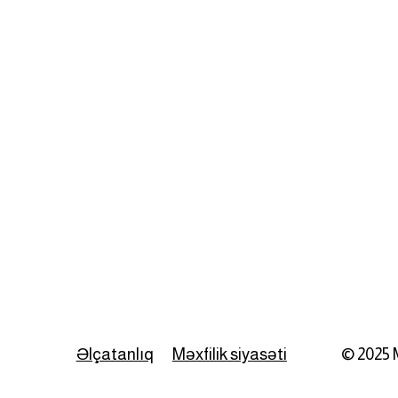
Əlçatanlıq
Məxfilik siyasəti
© 2025 