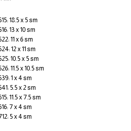
5: 18.5 x 5 sm
6: 13 x 10 sm
2: 11 x 6 sm
4: 12 x 11 sm
5: 10.5 x 5 sm
: 11.5 x 10.5 sm
9: 1 x 4 sm
1: 5.5 x 2 sm
: 11.5 x 7.5 sm
6: 7 x 4 sm
2: 5 x 4 sm