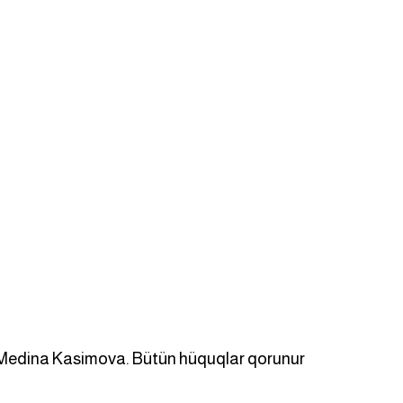
Medina Kasimova. Bütün hüquqlar qorunur