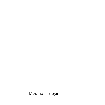
Mədinəni izləyin: