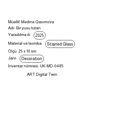
Müəllif: Mədinə Qasımova
Adı:
Bir yuxu tutan
Yaradılma ili:
2025
Material və texnika:
Stained Glass
Ölçü:
25 x 10 sm
Janr:
Decoration
İnventar nömrəsi:
UK-MD-0485
.ART Digital Twin