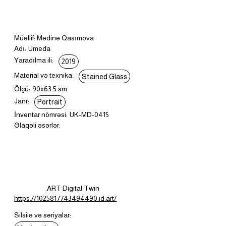
Müəllif: Mədinə Qasımova
Adı:
Umeda
Yaradılma ili:
2019
Material və texnika:
Stained Glass
Ölçü:
90x63.5 sm
Janr:
Portrait
İnventar nömrəsi:
UK-MD-0415
Əlaqəli əsərlər:
.ART Digital Twin
https://1025817743494490.id.art/
Silsilə və seriyalar: