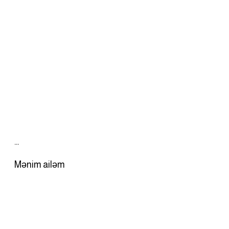
…
Mənim ailəm