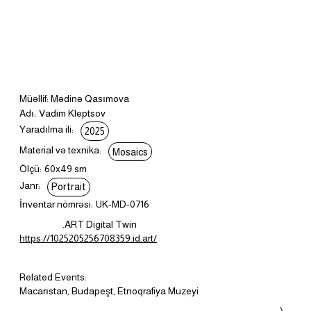
Müəllif: Mədinə Qasımova
Adı:
Vadim Kleptsov
Yaradılma ili:
2025
Material və texnika:
Mosaics
Ölçü:
60x49 sm
Janr:
Portrait
İnventar nömrəsi:
UK-MD-0716
.ART Digital Twin
https://1025205256708359.id.art/
Related Events:
Macarıstan, Budapeşt, Etnoqrafiya Muzeyi