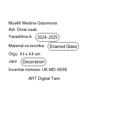
Müəllif: Mədinə Qasımova
Adı:
Divar saatı
Yaradılma ili:
2024-2025
Material və texnika:
Stained Glass
Ölçü:
43 x 44 sm
Janr:
Decoration
İnventar nömrəsi:
UK-MD-0698
.ART Digital Twin