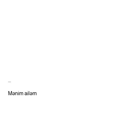
…
Mənim ailəm