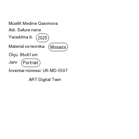
Müəllif: Mədinə Qasımova
Adı:
Səfurə nənə
Yaradılma ili:
2020
Material və texnika:
Mosaics
Ölçü:
86x61 sm
Janr:
Portrait
İnventar nömrəsi:
UK-MD-0507
.ART Digital Twin