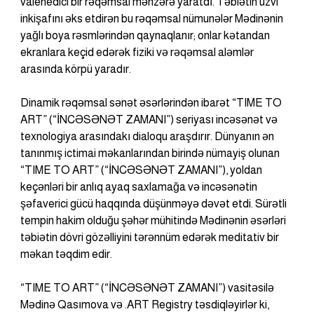
valehedici bir rəqəmsal mənzərə yaratdı. Təbiətin üzvi 
inkişafını əks etdirən bu rəqəmsal nümunələr Mədinənin 
yağlı boya rəsmlərindən qaynaqlanır; onlar kətandan 
ekranlara keçid edərək fiziki və rəqəmsal aləmlər 
arasında körpü yaradır.
Dinamik rəqəmsal sənət əsərlərindən ibarət “TIME TO 
ART” (“İNCƏSƏNƏT ZAMANI”) seriyası incəsənət və 
texnologiya arasındakı dialoqu araşdırır. Dünyanın ən 
tanınmış ictimai məkanlarından birində nümayiş olunan 
“TIME TO ART” (“İNCƏSƏNƏT ZAMANI”), yoldan 
keçənləri bir anlıq ayaq saxlamağa və incəsənətin 
şəfaverici gücü haqqında düşünməyə dəvət etdi. Sürətli 
tempin hakim olduğu şəhər mühitində Mədinənin əsərləri 
təbiətin dövri gözəlliyini tərənnüm edərək meditativ bir 
məkan təqdim edir.
“TIME TO ART” (“İNCƏSƏNƏT ZAMANI”) vasitəsilə 
Mədinə Qasımova və .ART Registry təsdiqləyirlər ki, 