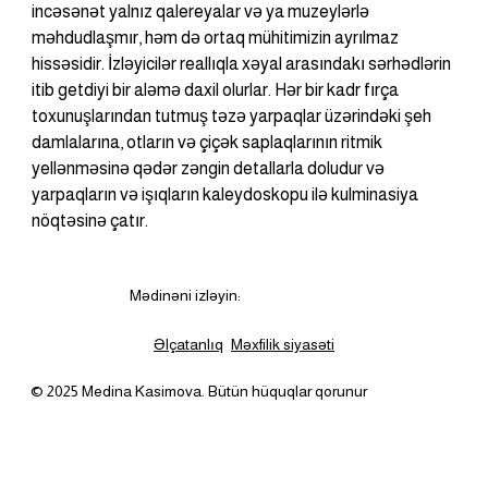
incəsənət yalnız qalereyalar və ya muzeylərlə 
məhdudlaşmır, həm də ortaq mühitimizin ayrılmaz 
hissəsidir. İzləyicilər reallıqla xəyal arasındakı sərhədlərin 
itib getdiyi bir aləmə daxil olurlar. Hər bir kadr fırça 
toxunuşlarından tutmuş təzə yarpaqlar üzərindəki şeh 
damlalarına, otların və çiçək saplaqlarının ritmik 
yellənməsinə qədər zəngin detallarla doludur və 
yarpaqların və işıqların kaleydoskopu ilə kulminasiya 
nöqtəsinə çatır.
Mədinəni izləyin:
Əlçatanlıq
Məxfilik siyasəti
© 2025 Medina Kasimova. Bütün hüquqlar qorunur