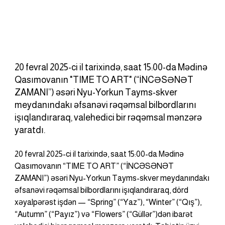
20 fevral 2025-ci il tarixində, saat 15:00-da Mədinə
Qasımovanın "TIME TO ART" (“İNCƏSƏNƏT
ZAMANI”) əsəri Nyu-Yorkun Tayms-skver
meydanındakı əfsanəvi rəqəmsal bilbordlarını
işıqlandıraraq, valehedici bir rəqəmsal mənzərə
yaratdı.
20 fevral 2025-ci il tarixində, saat 15:00-da Mədinə 
Qasımovanın “TIME TO ART” (“İNCƏSƏNƏT 
ZAMANI”) əsəri Nyu-Yorkun Tayms-skver meydanındakı 
əfsanəvi rəqəmsal bilbordlarını işıqlandıraraq, dörd 
xəyalpərəst işdən — “Spring” (“Yaz”), “Winter” (“Qış”), 
“Autumn” (“Payız”) və “Flowers” (“Güllər”)dən ibarət 