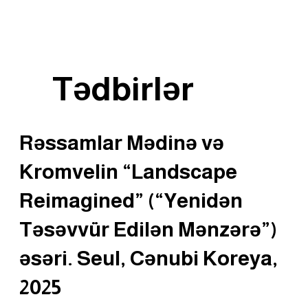
Tədbirlər
Rəssamlar Mədinə və
Kromvelin “Landscape
Reimagined” (“Yenidən
Təsəvvür Edilən Mənzərə”)
əsəri. Seul, Cənubi Koreya,
2025