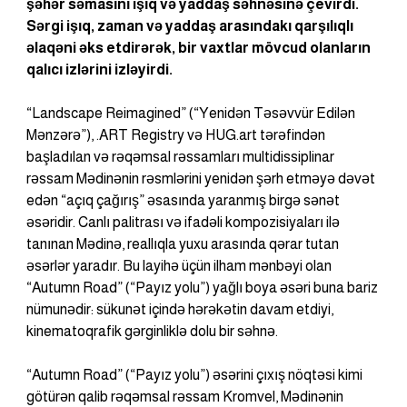
şəhər səmasını işıq və yaddaş səhnəsinə çevirdi. 
Sərgi işıq, zaman və yaddaş arasındakı qarşılıqlı 
əlaqəni əks etdirərək, bir vaxtlar mövcud olanların 
qalıcı izlərini izləyirdi.
“Landscape Reimagined” (“Yenidən Təsəvvür Edilən 
Mənzərə”), .ART Registry və HUG.art tərəfindən 
başladılan və rəqəmsal rəssamları multidissiplinar 
rəssam Mədinənin rəsmlərini yenidən şərh etməyə dəvət 
edən “açıq çağırış” əsasında yaranmış birgə sənət 
əsəridir. Canlı palitrası və ifadəli kompozisiyaları ilə 
tanınan Mədinə, reallıqla yuxu arasında qərar tutan 
əsərlər yaradır. Bu layihə üçün ilham mənbəyi olan 
“Autumn Road” (“Payız yolu”) yağlı boya əsəri buna bariz 
nümunədir: sükunət içində hərəkətin davam etdiyi, 
kinematoqrafik gərginliklə dolu bir səhnə.
“Autumn Road” (“Payız yolu”) əsərini çıxış nöqtəsi kimi 
götürən qalib rəqəmsal rəssam Kromvel, Mədinənin 