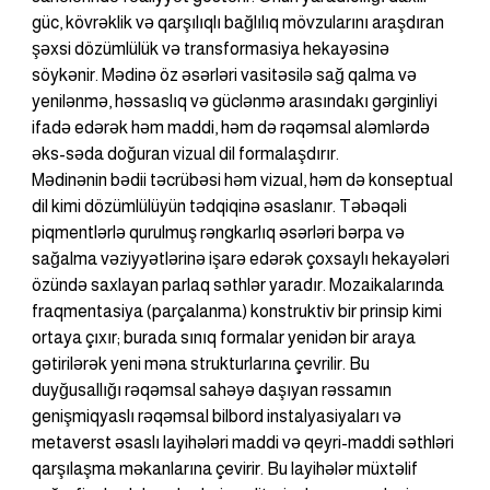
güc, kövrəklik və qarşılıqlı bağlılıq mövzularını araşdıran 
şəxsi dözümlülük və transformasiya hekayəsinə 
söykənir. Mədinə öz əsərləri vasitəsilə sağ qalma və 
yenilənmə, həssaslıq və güclənmə arasındakı gərginliyi 
ifadə edərək həm maddi, həm də rəqəmsal aləmlərdə 
əks-səda doğuran vizual dil formalaşdırır.
Mədinənin bədii təcrübəsi həm vizual, həm də konseptual 
dil kimi dözümlülüyün tədqiqinə əsaslanır. Təbəqəli 
piqmentlərlə qurulmuş rəngkarlıq əsərləri bərpa və 
sağalma vəziyyətlərinə işarə edərək çoxsaylı hekayələri 
özündə saxlayan parlaq səthlər yaradır. Mozaikalarında 
fraqmentasiya (parçalanma) konstruktiv bir prinsip kimi 
ortaya çıxır; burada sınıq formalar yenidən bir araya 
gətirilərək yeni məna strukturlarına çevrilir. Bu 
duyğusallığı rəqəmsal sahəyə daşıyan rəssamın 
genişmiqyaslı rəqəmsal bilbord instalyasiyaları və 
metaverst əsaslı layihələri maddi və qeyri-maddi səthləri 
qarşılaşma məkanlarına çevirir. Bu layihələr müxtəlif 