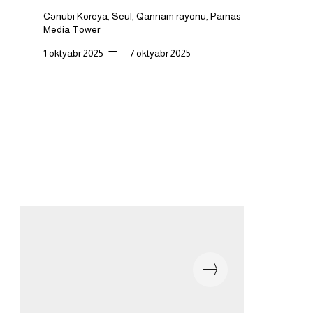
Cənubi Koreya, Seul, Qannam rayonu, Parnas
Media Tower
—
1 oktyabr 2025
7 oktyabr 2025