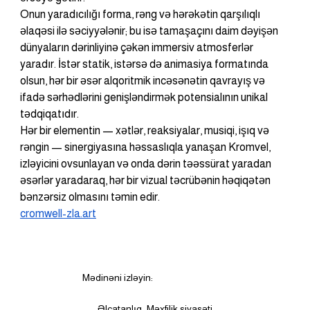
Onun yaradıcılığı forma, rəng və hərəkətin qarşılıqlı 
əlaqəsi ilə səciyyələnir; bu isə tamaşaçını daim dəyişən 
dünyaların dərinliyinə çəkən immersiv atmosferlər 
yaradır. İstər statik, istərsə də animasiya formatında 
olsun, hər bir əsər alqoritmik incəsənətin qavrayış və 
ifadə sərhədlərini genişləndirmək potensialının unikal 
tədqiqatıdır.
Hər bir elementin — xətlər, reaksiyalar, musiqi, işıq və 
rəngin — sinergiyasına həssaslıqla yanaşan Kromvel, 
izləyicini ovsunlayan və onda dərin təəssürat yaradan 
əsərlər yaradaraq, hər bir vizual təcrübənin həqiqətən 
bənzərsiz olmasını təmin edir.
cromwell-zla.art
Mədinəni izləyin:
Əlçatanlıq
Məxfilik siyasəti