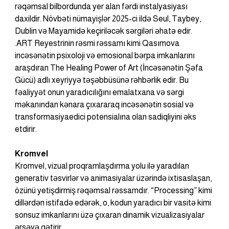
rəqəmsal bilbordunda yer alan fərdi instalyasiyası 
daxildir. Növbəti nümayişlər 2025-ci ildə Seul, Taybey, 
Dublin və Mayamidə keçiriləcək sərgiləri əhatə edir.
.ART Reyestrinin rəsmi rəssamı kimi Qasımova 
incəsənətin psixoloji və emosional bərpa imkanlarını 
araşdıran The Healing Power of Art (İncəsənətin Şəfa 
Gücü) adlı xeyriyyə təşəbbüsünə rəhbərlik edir. Bu 
fəaliyyət onun yaradıcılığını emalatxana və sərgi 
məkanından kənara çıxararaq incəsənətin sosial və 
transformasiyaedici potensialına olan sadiqliyini əks 
etdirir.
Kromvel
Kromvel, vizual proqramlaşdırma yolu ilə yaradılan 
generativ təsvirlər və animasiyalar üzərində ixtisaslaşan, 
özünü yetişdirmiş rəqəmsal rəssamdır. “Processing” kimi 
dillərdən istifadə edərək, o, kodun yaradıcı bir vasitə kimi 
sonsuz imkanlarını üzə çıxaran dinamik vizualizasiyalar 
ərsəyə gətirir.