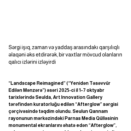
Sərgi işıq, zaman və yaddaş arasındakı qarşılıqlı
əlaqəni əks etdirərək, bir vaxtlar mövcud olanların
qalıcı izlərini izləyirdi
“Landscape Reimagined” (“Yenidən Təsəvvür 
Edilən Mənzərə”) əsəri 2025-ci il 1–7 oktyabr 
tarixlərində Seulda, Art Innovation Gallery 
tərəfindən kuratorluğu edilən “Afterglow” sərgisi 
çərçivəsində təqdim olundu. Seulun Qannam 
rayonunun mərkəzindəki Parnas Media Qülləsinin 
monumental ekranlarını əhatə edən “Afterglow”, 