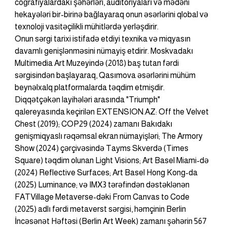
coğrafiyalardakı şəhərləri, auditoriyaları və mədəni 
hekayələri bir-birinə bağlayaraq onun əsərlərini qlobal və 
texnoloji vasitəçilikli mühitlərdə yerləşdirir.
Onun sərgi tarixi istifadə etdiyi texnika və miqyasın 
davamlı genişlənməsini nümayiş etdirir. Moskvadakı 
Multimedia Art Muzeyində (2018) baş tutan fərdi 
sərgisindən başlayaraq, Qasımova əsərlərini mühüm 
beynəlxalq platformalarda təqdim etmişdir. 
Diqqətçəkən layihələri arasında "Triumph" 
qalereyasında keçirilən EXTENSION.AZ: Off the Velvet 
Chest (2019); COP29 (2024) zamanı Bakıdakı 
genişmiqyaslı rəqəmsal ekran nümayişləri; The Armory 
Show (2024) çərçivəsində Tayms Skverdə (Times 
Square) təqdim olunan Light Visions; Art Basel Miami-də 
(2024) Reflective Surfaces; Art Basel Hong Kong-da 
(2025) Luminance; və IMX3 tərəfindən dəstəklənən 
FATVillage Metaverse-dəki From Canvas to Code 
(2025) adlı fərdi metaverst sərgisi, həmçinin Berlin 
İncəsənət Həftəsi (Berlin Art Week) zamanı şəhərin 567 