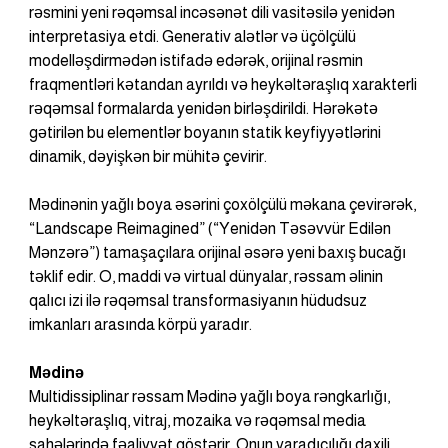
rəsmini yeni rəqəmsal incəsənət dili vasitəsilə yenidən 
interpretasiya etdi. Generativ alətlər və üçölçülü 
modelləşdirmədən istifadə edərək, orijinal rəsmin 
fraqmentləri kətandan ayrıldı və heykəltəraşlıq xarakterli 
rəqəmsal formalarda yenidən birləşdirildi. Hərəkətə 
gətirilən bu elementlər boyanın statik keyfiyyətlərini 
dinamik, dəyişkən bir mühitə çevirir.
Mədinənin yağlı boya əsərini çoxölçülü məkana çevirərək, 
“Landscape Reimagined” (“Yenidən Təsəvvür Edilən 
Mənzərə”) tamaşaçılara orijinal əsərə yeni baxış bucağı 
təklif edir. O, maddi və virtual dünyalar, rəssam əlinin 
qalıcı izi ilə rəqəmsal transformasiyanın hüdudsuz 
imkanları arasında körpü yaradır.
Mədinə
Multidissiplinar rəssam Mədinə yağlı boya rəngkarlığı, 
heykəltəraşlıq, vitraj, mozaika və rəqəmsal media 
sahələrində fəaliyyət göstərir. Onun yaradıcılığı daxili 