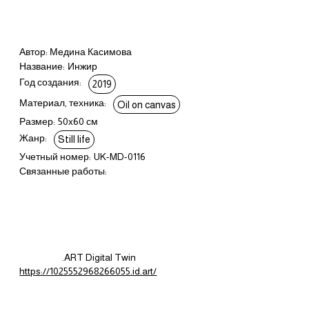
Автор: Медина Касимова
Название:
Инжир
Год создания:
2019
Материал, техника:
Oil on canvas
Размер:
50x60 см
Жанр:
Still life
Учетный номер:
UK-MD-0116
Связанные работы:
.ART Digital Twin
https://1025552968266055.id.art/