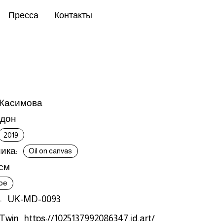
Пресса
Контакты
 Касимова
дон
2019
ика:
Oil on canvas
 см
pe
:
UK-MD-0093
 Twin
https://1025137992086347.id.art/