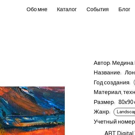
Обо мне
Каталог
События
Блог
Автор: Медина
Название:
Лон
Год создания:
Материал, техн
Размер:
80x90
Жанр:
Landsca
Учетный номер
.ART Digital