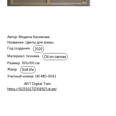
Автор: Медина Касимова
Название:
Цветы для мамы
Год создания:
2020
Материал, техника:
Oil on canvas
Размер:
100x100 см
Жанр:
Still life
Учетный номер:
UK-MD-0042
.ART Digital Twin
https://1025502712108921.id.art/