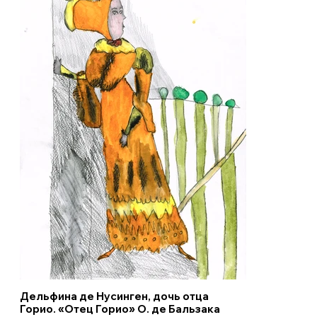
Дельфина де Нусинген, дочь отца
Горио. «Отец Горио» О. де Бальзака