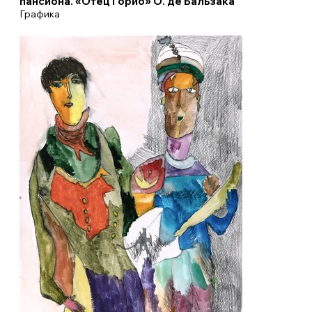
пансиона. «Отец Горио» О. де Бальзака
Графика