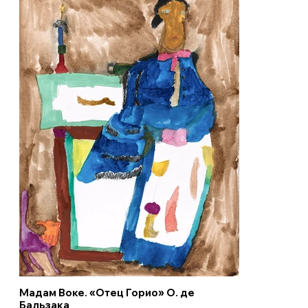
Мадам Воке. «Отец Горио» О. де
Бальзака