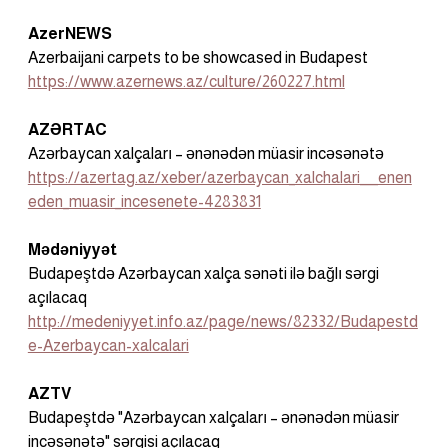
AzerNEWS
Azerbaijani carpets to be showcased in Budapest
https://www.azernews.az/culture/260227.html
AZƏRTAC
Azərbaycan xalçaları – ənənədən müasir incəsənətə
https://azertag.az/xeber/azerbaycan_xalchalari___enen
eden_muasir_incesenete-4283831
Mədəniyyət
Budapeştdə Azərbaycan xalça sənəti ilə bağlı sərgi 
açılacaq
http://medeniyyet.info.az/page/news/82332/Budapestd
e-Azerbaycan-xalcalari
AZTV
Budapeştdə "Azərbaycan xalçaları – ənənədən müasir 
incəsənətə" sərgisi açılacaq