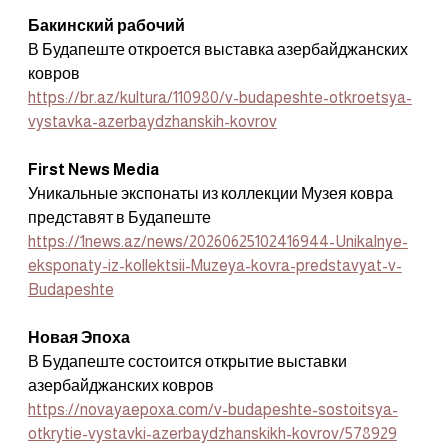
Бакинский рабочий
В Будапеште откроется выставка азербайджанских 
ковров
https://br.az/kultura/110980/v-budapeshte-otkroetsya-
vystavka-azerbaydzhanskih-kovrov
First News Media
Уникальные экспонаты из коллекции Музея ковра 
представят в Будапеште
https://1news.az/news/20260625102416944-Unikalnye-
eksponaty-iz-kollektsii-Muzeya-kovra-predstavyat-v-
Budapeshte
Новая Эпоха
В Будапеште состоится открытие выставки 
азербайджанских ковров
https://novayaepoxa.com/v-budapeshte-sostoitsya-
otkrytie-vystavki-azerbaydzhanskikh-kovrov/578929