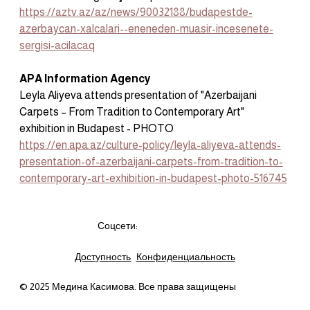
https://aztv.az/az/news/90032188/budapestde-
azerbaycan-xalcalari--eneneden-muasir-incesenete-
sergisi-acilacaq
APA Information Agency
Leyla Aliyeva attends presentation of "Azerbaijani 
Carpets – From Tradition to Contemporary Art" 
exhibition in Budapest - PHOTO
https://en.apa.az/culture-policy/leyla-aliyeva-attends-
presentation-of-azerbaijani-carpets-from-tradition-to-
contemporary-art-exhibition-in-budapest-photo-516745
Соцсети:
Доступность
Конфиденциальность
© 2025 Медина Касимова. Все права защищены