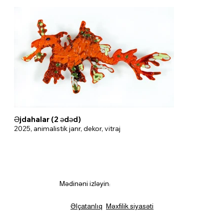
Əjdahalar (2 ədəd)
2025, animalistik janr, dekor, vitraj
Mədinəni izləyin:
Əlçatanlıq
Məxfilik siyasəti