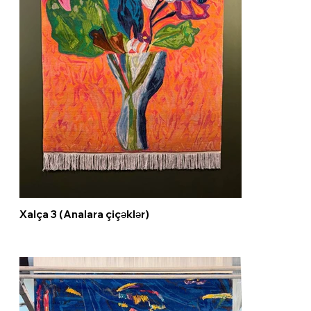
Xalça 3 (Analara çiçəklər)