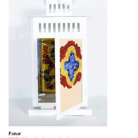
Fənər