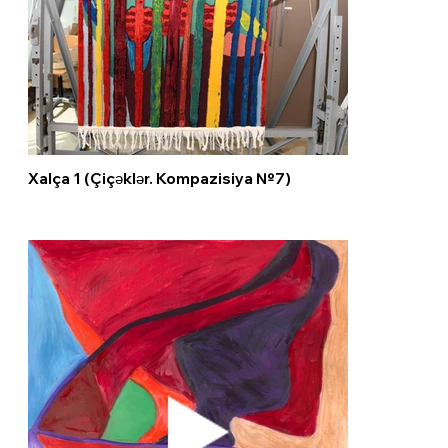
Xalça 1 (Çiçəklər. Kompazisiya №7)