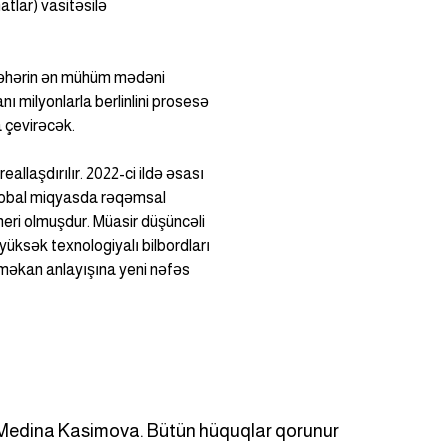
tlar) vasitəsilə 
hərin ən mühüm mədəni 
ı milyonlarla berlinlini prosesə 
 çevirəcək.
allaşdırılır. 2022-ci ildə əsası 
lobal miqyasda rəqəmsal 
eri olmuşdur. Müasir düşüncəli 
üksək texnologiyalı bilbordları 
 məkan anlayışına yeni nəfəs 
Medina Kasimova. Bütün hüquqlar qorunur