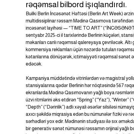
rəqəmsal bilbord işıqlandırdı.
Builki Berlin İncəsənət Həftəsi (Berlin Art Week) ərzi
multidissiplinar rəssam Mədinə Qasımova tərəfindən y
incəsənət layihəsi — “TIME TO ART” (“İNCƏSƏNƏT Z
sentyabr 2025-ci il tarixlərində Berlinin küçələri, stans
məkanları canlı rəqəmsal qalereyaya çevriləcək. Altı 
kommersiya reklamları üçün nəzərdə tutulan rəqəmsal
kətanlarına dönüşərək, ictimaiyyəti rəqəmsal sənət əsə
edəcək.
Kampaniya müddətində vitrinlərdən və magistral yoll
stansiyalarına qədər Berlinin hər nöqtəsində 567 rəqə
ekranlarda Mədinə Qasımovanın yağlı boya rəsmlərin
üzvi ritmlərini əks etdirən “Spring” (“Yaz”), “Winter” (“
“Depth” (“Dərinlik”) adlı xəyali əsərlər silsiləsi nüm
axıcı şəkildə miqrasiya edən bu nümunələr fiziki və r
sərhədləri yox edir. Mədinənin studiyası ilə sıx əməkda
bir generativ sənət nümunəsi rəssamın orijinal yağlı b