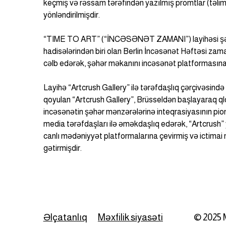
keçmiş və rəssam tərəfindən yazılmış promtlar (təlima
yönləndirilmişdir.
“TIME TO ART” (“İNCƏSƏNƏT ZAMANI”) layihəsi şə
hadisələrindən biri olan Berlin İncəsənət Həftəsi zaman
cəlb edərək, şəhər məkanını incəsənət platformasına
Layihə “Artcrush Gallery” ilə tərəfdaşlıq çərçivəsində re
qoyulan “Artcrush Gallery”, Brüsseldən başlayaraq q
incəsənətin şəhər mənzərələrinə inteqrasiyasının pion
media tərəfdaşları ilə əməkdaşlıq edərək, “Artcrush” y
canlı mədəniyyət platformalarına çevirmiş və ictimai
gətirmişdir.
Əlçatanlıq
Məxfilik siyasəti
© 2025 