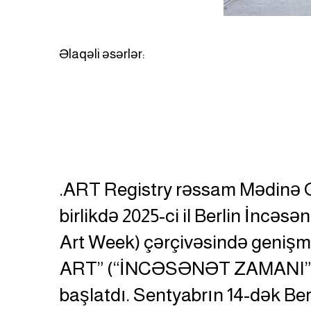
Əlaqəli əsərlər:
.ART Registry rəssam Mədinə 
birlikdə 2025-ci il Berlin İncəsə
Art Week) çərçivəsində genişm
ART” (“İNCƏSƏNƏT ZAMANI”)
başlatdı. Sentyabrın 14-dək Ber