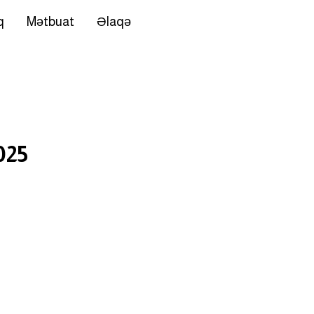
q
Mətbuat
Əlaqə
025