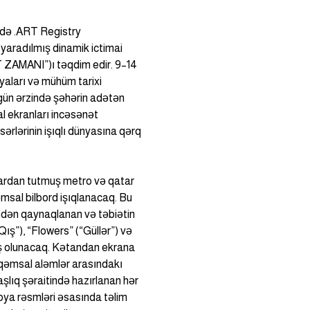
ndə .ART Registry 
aradılmış dinamik ictimai 
AMANI”)ı təqdim edir. 9–14 
iyaları və mühüm tarixi 
gün ərzində şəhərin adətən 
 ekranları incəsənət 
rlərinin işıqlı dünyasına qərq 
ardan tutmuş metro və qatar 
msal bilbord işıqlanacaq. Bu 
dən qaynaqlanan və təbiətin 
Qış”), “Flowers” (“Güllər”) və 
ayiş olunacaq. Kətandan ekrana 
əqəmsal aləmlər arasındakı 
şlıq şəraitində hazırlanan hər 
oya rəsmləri əsasında təlim 