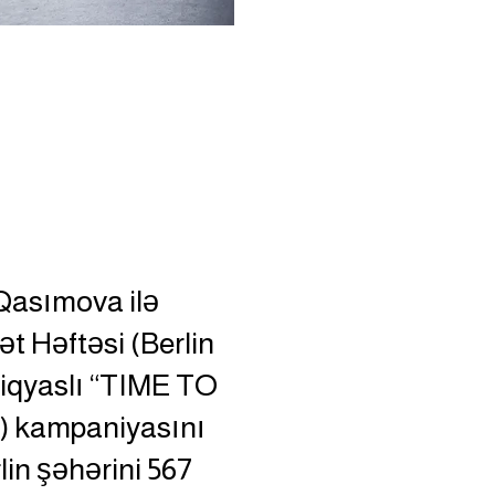
Qasımova ilə
nət Həftəsi (Berlin
iqyaslı “TIME TO
 kampaniyasını
lin şəhərini 567