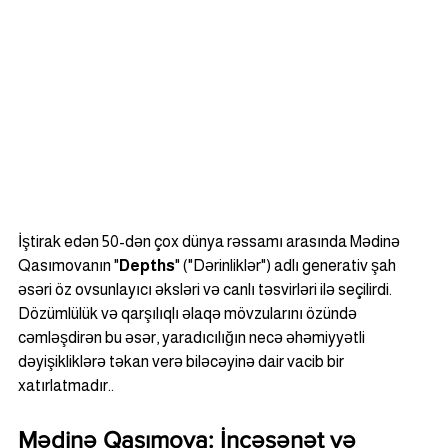
İştirak edən 50-dən çox dünya rəssamı arasında Mədinə 
Qasımovanın "
Depths
" ("Dərinliklər") adlı generativ şah 
əsəri öz ovsunlayıcı əksləri və canlı təsvirləri ilə seçilirdi. 
Dözümlülük və qarşılıqlı əlaqə mövzularını özündə 
cəmləşdirən bu əsər, yaradıcılığın necə əhəmiyyətli 
dəyişikliklərə təkan verə biləcəyinə dair vacib bir 
xatırlatmadır..
Mədinə Qasımova: İncəsənət və 