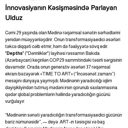
İnnovasiyanın Kəsişməsində Parlayan 
Ulduz
Cəmi 29 yaşında olan Mədinə rəqəmsal sənətin sərhədlərini 
yenidən müəyyənləşdirir. Onun transformasiyaedici əsərləri 
təkcə diqqəti cəlb etmir, həm də fəaliyyətə sövq edir. 
"
Depths
" ("Dərinliklər") layihəsi rəssamın Bakıda 
(Azərbaycan) keçirilən COP29 sammitindəki təsirli sərgisinin 
davamıdır. Orada onun generativ əsərləri 37 rəqəmsal 
ekranı bəzəyərək «TIME TO ART» (“İncəsənət zamanı”) 
mesajını dünyaya yaymışdı. Mədinənin yaradıcılığı iqlim 
dəyişikliyindən tutmuş mədəni irsin qorunub saxlanmasına 
qədər qlobal problemlərin həllində yaradıcılığın gücünü 
vurğulayır.
“Mədinənin sənəti yaradıcılığın transformasiyaedici gücünün 
bariz nümunəsidir”, — deyə .ART-ın təsisçisi və baş 