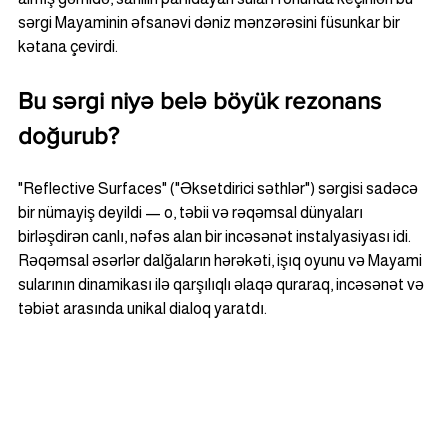
sərgi Mayaminin əfsanəvi dəniz mənzərəsini füsunkar bir 
kətana çevirdi.
Bu sərgi niyə belə böyük rezonans 
doğurub?
"Reflective Surfaces" ("Əksetdirici səthlər") sərgisi sadəcə 
bir nümayiş deyildi — o, təbii və rəqəmsal dünyaları 
birləşdirən canlı, nəfəs alan bir incəsənət instalyasiyası idi. 
Rəqəmsal əsərlər dalğaların hərəkəti, işıq oyunu və Mayami 
sularının dinamikası ilə qarşılıqlı əlaqə quraraq, incəsənət və 
təbiət arasında unikal dialoq yaratdı.