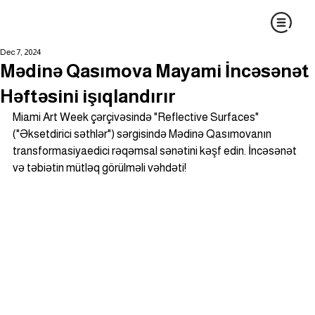
Dec 7, 2024
Mədinə Qasımova Mayami İncəsənət
Həftəsini işıqlandırır
Miami Art Week çərçivəsində "Reflective Surfaces" 
("Əksetdirici səthlər") sərgisində Mədinə Qasımovanın 
transformasiyaedici rəqəmsal sənətini kəşf edin. İncəsənət 
və təbiətin mütləq görülməli vəhdəti!