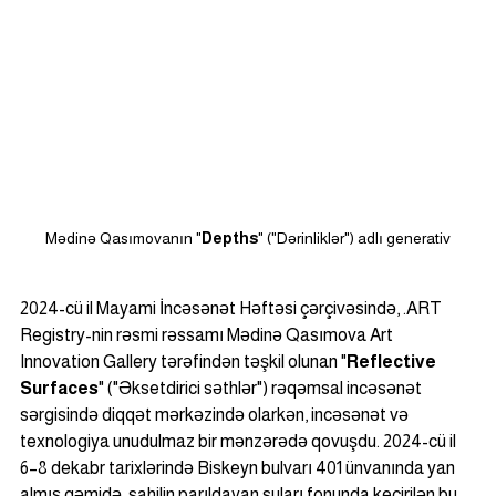
Mədinə Qasımovanın "
Depths
" ("Dərinliklər") adlı generativ
2024-cü il Mayami İncəsənət Həftəsi çərçivəsində, .ART 
Registry-nin rəsmi rəssamı Mədinə Qasımova Art 
Innovation Gallery tərəfindən təşkil olunan "
Reflective 
Surfaces
" ("Əksetdirici səthlər") rəqəmsal incəsənət 
sərgisində diqqət mərkəzində olarkən, incəsənət və 
texnologiya unudulmaz bir mənzərədə qovuşdu. 2024-cü il 
6–8 dekabr tarixlərində Biskeyn bulvarı 401 ünvanında yan 
almış gəmidə, sahilin parıldayan suları fonunda keçirilən bu 