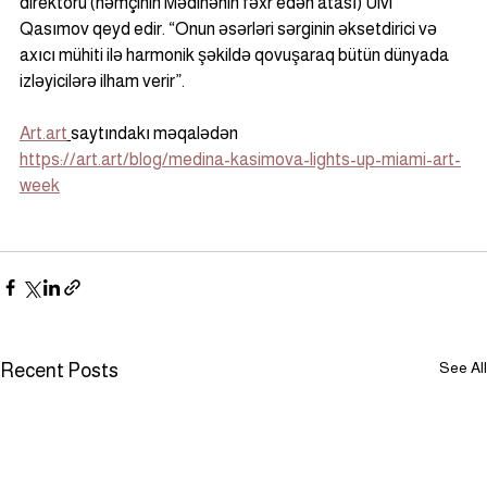
direktoru (həmçinin Mədinənin fəxr edən atası) Ulvi 
Qasımov qeyd edir. “Onun əsərləri sərginin əksetdirici və 
axıcı mühiti ilə harmonik şəkildə qovuşaraq bütün dünyada 
izləyicilərə ilham verir”.
Art.art
saytındakı məqalədən
https://art.art/blog/medina-kasimova-lights-up-miami-art-
week
See All
Recent Posts