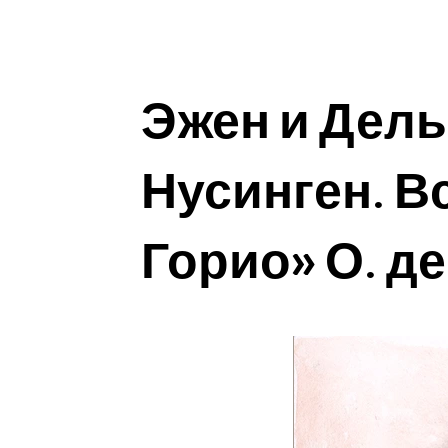
Эжен и Дел
Нусинген. В
Горио» О. д