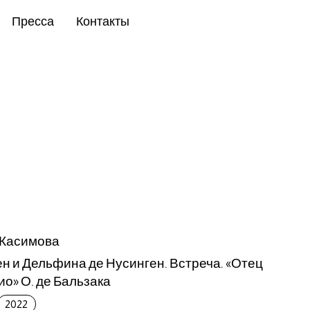
Пресса
Контакты
 Касимова
н и Дельфина де Нусинген. Встреча. «Отец
ио» О. де Бальзака
2022