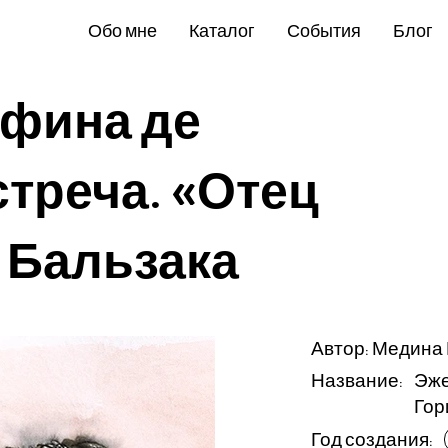
Обо мне
Каталог
События
Блог
ьфина де
стреча. «Отец
е Бальзака
Автор: Медина
Название:
Эже
Гор
Год создания: