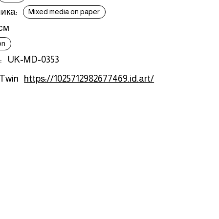
ика:
Mixed media on paper
 см
on
:
UK-MD-0353
 Twin
https://1025712982677469.id.art/