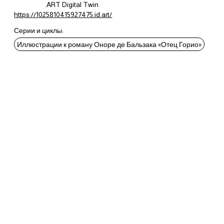
.ART Digital Twin
https://1025810415927475.id.art/
Серии и циклы:
Иллюстрации к роману Оноре де Бальзака «Отец Горио»