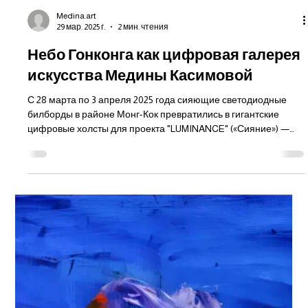
Medina.art
29 мар. 2025 г.
2 мин. чтения
Небо Гонконга как цифровая галерея
искусства Медины Касимовой
С 28 марта по 3 апреля 2025 года сияющие светодиодные
билборды в районе Монг-Кок превратились в гигантские
цифровые холсты для проекта "LUMINANCE" («Сияние») —
паблик-арт интервенции от Art Innovation, объединяющей
дизайн, технологии и современную культуру