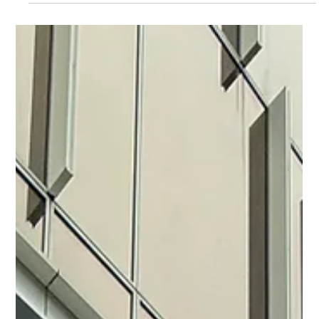
пространства и игру света. Представляем обзор публикаций
прессы об этом мероприятии. CBC TV Azerbaijan В Баку
представили междисциплинарную выставку художницы
Медины AZTV Xəbər Plus Multidissiplinar rəssamın milli xalça
muzeyində fərdi sərgisi təqdim edilib İTV Milli Xalça Mu