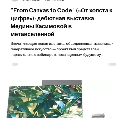
Medina.art
15 июл. 2025 г.
2 мин. чтения
"From Canvas to Code" («От холста к
цифре»): дебютная выставка
Медины Касимовой в
метавселенной
Впечатляющая новая выставка, объединяющая живопись и
генеративное искусство — проект был представлен
параллельно с вебинаром, посвященным будущему
сохранения цифрового наследия