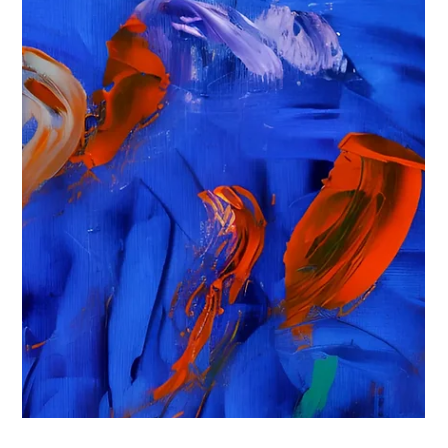
"Time to Art" («Время творить») на
Конференции ООН по изменению
климата COP29
Творчество художницы напоминает нам о нашей
неразрывной связи с окружающим миром, побуждая к
воссоединению с ним и вдохновляя на искреннюю заботу о
планете