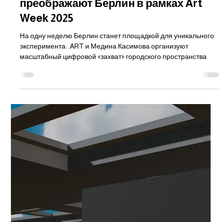
Medina.art
8 сент. 2025 г.
2 мин. чтения
"Time to Art" («Время творить»):
Медина Касимова и .ART
преображают Берлин в рамках Art
Week 2025
На одну неделю Берлин станет площадкой для уникального
эксперимента: .ART и Медина Касимова организуют
масштабный цифровой «захват» городского пространства