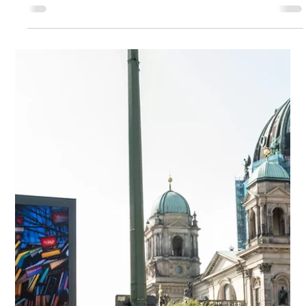
масштабировании
"Autumn Road" («Осенняя дорога») и "Horseman" («Всадник»)
поразили меня своей энергетикой, насыщенным цветом и
какой-то призрачной, почти кинематографичной
атмосферой. В них реализм смешивается с элементами
абстракции, которые словно приглашают зрителя заглянуть
глубже внешней формы.