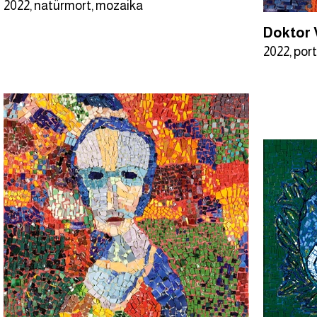
2022, natürmort, mozaika
Doktor V
2022, por