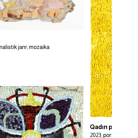
malistik janr, mozaika
Qadın portreti
2023, portret, moza