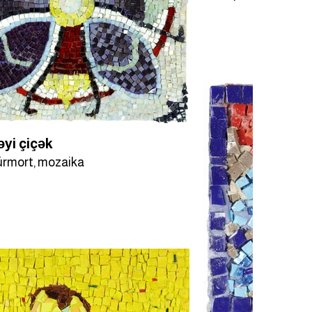
yi çiçək
ürmort, mozaika